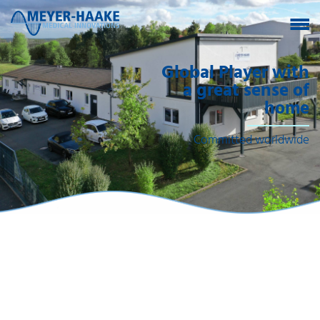
Global Player with
a great sense of
home
Committed worldwide
Global Player with a
great sense of home