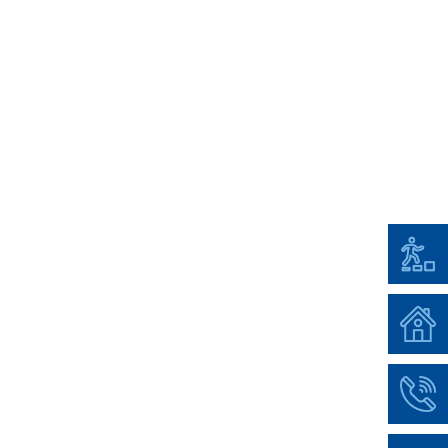
z- /
cherung der zuletzt benutzten Werte!
edem Ausgang können individuelle
tellungen abgespeichert werden! *
ngreiches Zubehör (autoklavierbar oder
il zum Einmalgebrauch) für jede
richtung.
i-Aging-Behandlung RF-ReFacing® mit
owellen. Durch die Ausgangsleistung im
hertzbereich werden Elastin und
agen zur Neubildung angeregt.