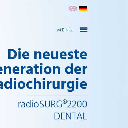
English
Deutsch
MENÜ
Die neueste
neration der
adiochirurgie
radioSURG®2200
DENTAL